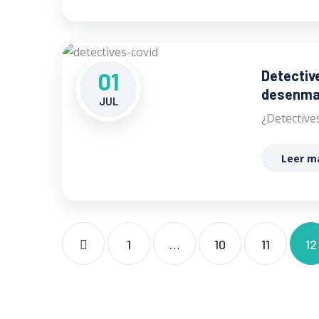
Detectiv
01
desenmas
JUL
¿Detectives
Leer m
1
…
10
11
12